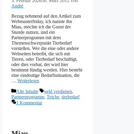
5. Februar 2026
30. März 2012
von
André
Bezug nehmend auf den Artikel zum
Webmasterfriday, ich nannte ihn
Miau, möchte ich die Gunst der
Stunde nutzen, und ein
Partnerprogramm mit dem
Themenschwerpunkt Tierbedarf
vorstellen. Wer die eine oder andere
Webseiten betreibt, die sich mit
Tieren, oder Tierbedarf beschäftigt,
oder dies vorhat, der wird hier
bestimmt fündig werden. Hier besteht
eine eindeutige Bedarfssituation, die
…
Weiterlesen
Kategorien
Schlagwörter
Alte Inhalte
geld verdienen
,
Partnerprogramm
,
Teiche
,
tierbedarf
1 Kommentar
Miau