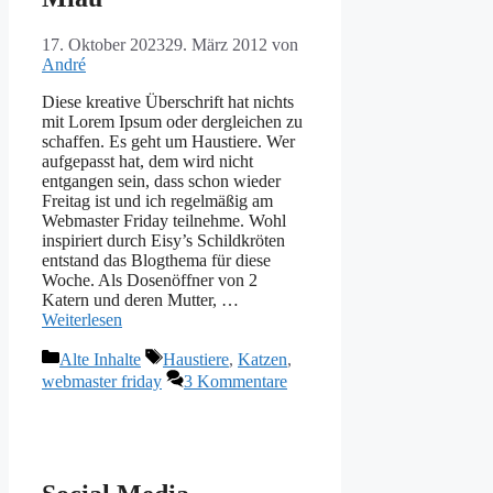
17. Oktober 2023
29. März 2012
von
André
Diese kreative Überschrift hat nichts
mit Lorem Ipsum oder dergleichen zu
schaffen. Es geht um Haustiere. Wer
aufgepasst hat, dem wird nicht
entgangen sein, dass schon wieder
Freitag ist und ich regelmäßig am
Webmaster Friday teilnehme. Wohl
inspiriert durch Eisy’s Schildkröten
entstand das Blogthema für diese
Woche. Als Dosenöffner von 2
Katern und deren Mutter, …
Weiterlesen
Kategorien
Schlagwörter
Alte Inhalte
Haustiere
,
Katzen
,
webmaster friday
3 Kommentare