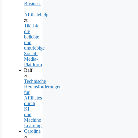
Business
›
Affiliatehelp
zu
TikTok,
die
beliebte
und
umtriebige
Social-
Media-
Plattform
Ralf
zu
Technische
Herausforderungen
für
Affiliates
durch
KI
und
Machine
Learning
Caroline
zu