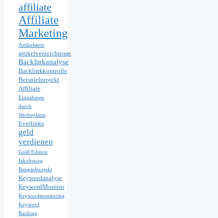
affiliate
Affiliate
Marketing
Artikelserie
artikelverzeichnisse
Backlinkanalyse
Backlinkkontrolle
Beispielprojekt
Affiliate
Einnahmen
durch
Werbeplätze
Everlinks
geld
verdienen
Gold Edition
Jakobsweg
Beispielprojekt
Keywordanalyse
KeywordMonitor
Keywordmonitoring
Keyword
Ranking