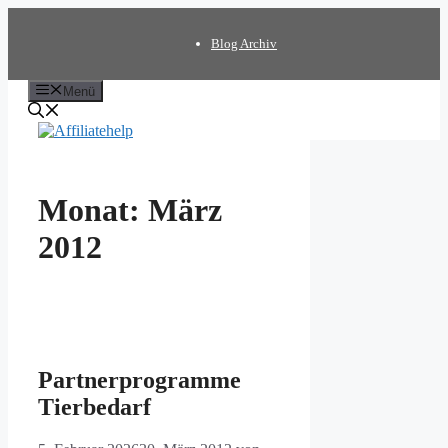
Zum
Inhalt
Blog Archiv
springen
Menü
Monat:
März
2012
Partnerprogramme
Tierbedarf