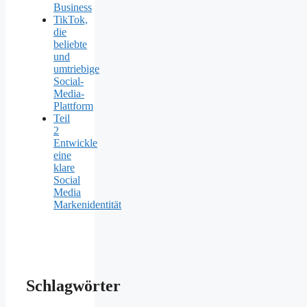
Business
TikTok,
die
beliebte
und
umtriebige
Social-
Media-
Plattform
Teil
2
Entwickle
eine
klare
Social
Media
Markenidentität
Schlagwörter