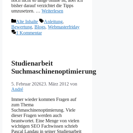
noch nicht so lange online ist, aber ich
bisher darauf verzichtet die Tipps
umzusetzen. …
Weiterlesen
Kategorien
Schlagwörter
Alte Inhalte
Anleitung
,
Bewertung
,
Blogs
,
Webmasterfriday
1 Kommentar
Studienarbeit
Suchmaschinenoptimierung
5. Februar 2026
23. März 2012
von
André
Immer wieder kommen Fragen auf
zum Thema
Suchmaschinenoptimierung. Viele
dieser Fragen werden auch
beantwortet. Eine Menge von vielen
wichtigen SEO Fachwissen schrieb
Pascal Landau in seiner Studienarbeit