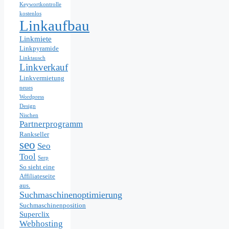
Keywortkontrolle
kostenlos
Linkaufbau
Linkmiete
Linkpyramide
Linktausch
Linkverkauf
Linkvermietung
neues
Wordpress
Design
Nischen
Partnerprogramm
Rankseller
seo
Seo
Tool
Serp
So sieht eine
Affiliateseite
aus.
Suchmaschinenoptimierung
Suchmaschinenposition
Superclix
Webhosting