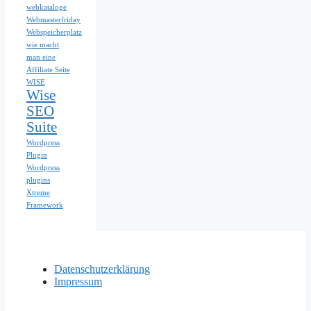
webkataloge
Webmasterfriday
Webspeicherplatz
wie macht
man eine
Affiliate Seite
WISE
Wise
SEO
Suite
Wordpress
Plugin
Wordpress
plugins
Xtreme
Framework
Datenschutzerklärung
Impressum