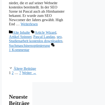
nieder, die er auf seiner Webseite
kostenlos bereitstellt. In der SEO
Szene ist Pascal auch als Hirnhamster
bekannt. Er wurde zum SEO
Newcomer der Jahres gewählt. High
End …
Weiterlesen
Kategorien
Schlagwörter
Alte Inhalte
Article Wizard
,
Artikel Spinner
,
Pascal Landau
,
seo
,
Studienarbeit kostenlos downloaden
,
Suchmaschinenoptimierung
1 Kommentar
Ältere Beiträge
Seite
Seite
Seite
1
2
…
7
Weiter
→
Neueste
Beiträge