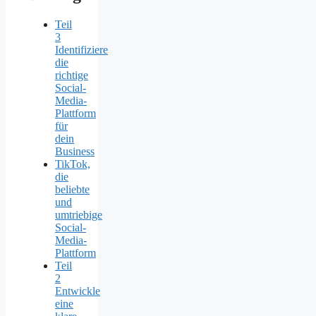
Teil
3
Identifiziere
die
richtige
Social-
Media-
Plattform
für
dein
Business
TikTok,
die
beliebte
und
umtriebige
Social-
Media-
Plattform
Teil
2
Entwickle
eine