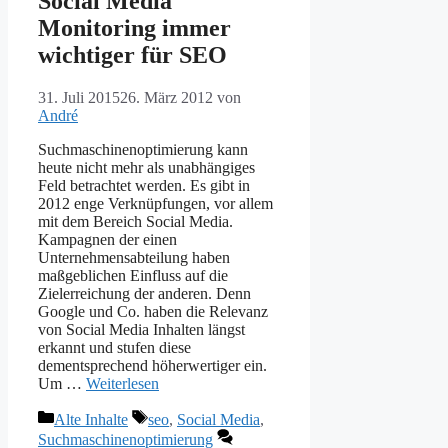
Social Media
Monitoring immer
wichtiger für SEO
31. Juli 2015
26. März 2012
von
André
Suchmaschinenoptimierung kann
heute nicht mehr als unabhängiges
Feld betrachtet werden. Es gibt in
2012 enge Verknüpfungen, vor allem
mit dem Bereich Social Media.
Kampagnen der einen
Unternehmensabteilung haben
maßgeblichen Einfluss auf die
Zielerreichung der anderen. Denn
Google und Co. haben die Relevanz
von Social Media Inhalten längst
erkannt und stufen diese
dementsprechend höherwertiger ein.
Um …
Weiterlesen
Kategorien
Schlagwörter
Alte Inhalte
seo
,
Social Media
,
Suchmaschinenoptimierung