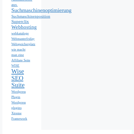
aus.
Suchmaschinenoptimierung
Suchmaschinenposition
Superclix
Webhosting
webkataloge
Webmasterfriday
Webspeicherplatz
wie macht
man eine
Affiliate Seite
WISE
Wise
SEO
Suite
Wordpress
Plugin
Wordpress
plugins
Xtreme
Framework