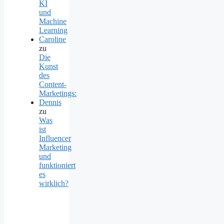
KI
und
Machine
Learning
Caroline
zu
Die
Kunst
des
Content-
Marketings:
Dennis
zu
Was
ist
Influencer
Marketing
und
funktioniert
es
wirklich?