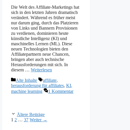
Die Welt des Affiliate-Marketings hat
sich in den letzten Jahren dramatisch
verändert. Während es früher meist
nur darum ging, durch das Platzieren
von Links und Bannern Provisionen
zu verdienen, dominieren heute
künstliche Intelligenz (KI) und
maschinelles Lernen (ML). Diese
neuen Technologien bieten den
Affiliatepartnern neue Chancen,
bringen aber auch technische
Herausforderungen mit sich. In
diesem …
Weiterlesen
Kategorien
Schlagwörter
Alte Inhalte
affiliate
,
herausforderung für affiliates
,
KI
,
machine learning
1 Kommentar
Ältere Beiträge
Seite
Seite
Seite
1
2
…
37
Weiter
→