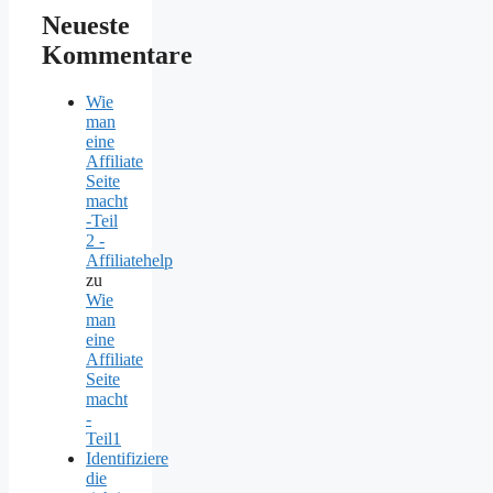
Neueste
Kommentare
Wie
man
eine
Affiliate
Seite
macht
-Teil
2 -
Affiliatehelp
zu
Wie
man
eine
Affiliate
Seite
macht
-
Teil1
Identifiziere
die