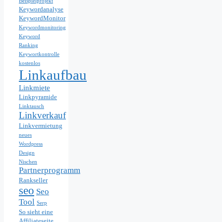
Beispielprojekt
Keywordanalyse
KeywordMonitor
Keywordmonitoring
Keyword
Ranking
Keywortkontrolle
kostenlos
Linkaufbau
Linkmiete
Linkpyramide
Linktausch
Linkverkauf
Linkvermietung
neues
Wordpress
Design
Nischen
Partnerprogramm
Rankseller
seo
Seo
Tool
Serp
So sieht eine
Affiliateseite