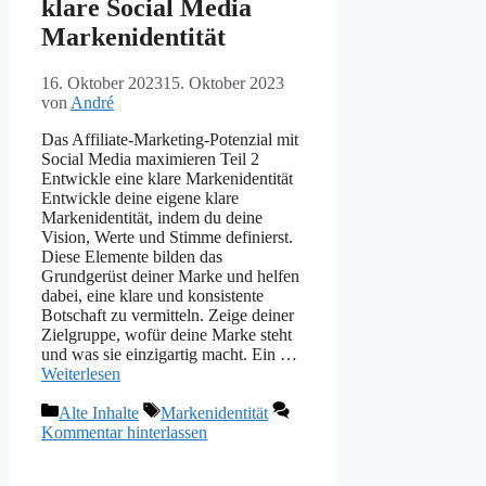
klare Social Media
Markenidentität
16. Oktober 2023
15. Oktober 2023
von
André
Das Affiliate-Marketing-Potenzial mit
Social Media maximieren Teil 2
Entwickle eine klare Markenidentität
Entwickle deine eigene klare
Markenidentität, indem du deine
Vision, Werte und Stimme definierst.
Diese Elemente bilden das
Grundgerüst deiner Marke und helfen
dabei, eine klare und konsistente
Botschaft zu vermitteln. Zeige deiner
Zielgruppe, wofür deine Marke steht
und was sie einzigartig macht. Ein …
Weiterlesen
Kategorien
Schlagwörter
Alte Inhalte
Markenidentität
Kommentar hinterlassen