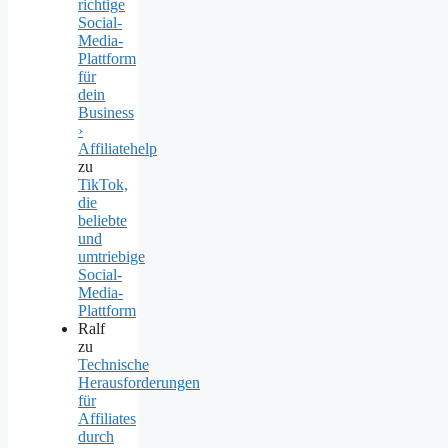
richtige
Social-
Media-
Plattform
für
dein
Business
›
Affiliatehelp
zu
TikTok,
die
beliebte
und
umtriebige
Social-
Media-
Plattform
Ralf
zu
Technische
Herausforderungen
für
Affiliates
durch