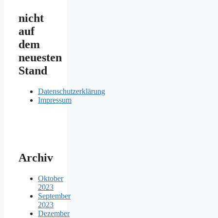
nicht
auf
dem
neuesten
Stand
Datenschutzerklärung
Impressum
Archiv
Oktober
2023
September
2023
Dezember