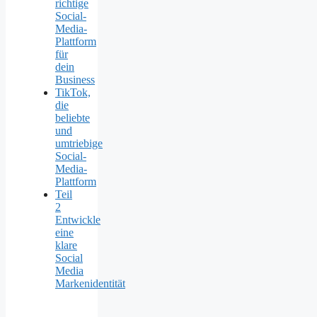
richtige
Social-
Media-
Plattform
für
dein
Business
TikTok,
die
beliebte
und
umtriebige
Social-
Media-
Plattform
Teil
2
Entwickle
eine
klare
Social
Media
Markenidentität