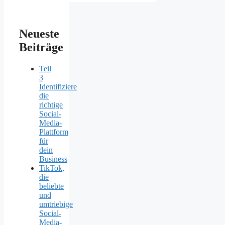
Neueste
Beiträge
Teil
3
Identifiziere
die
richtige
Social-
Media-
Plattform
für
dein
Business
TikTok,
die
beliebte
und
umtriebige
Social-
Media-