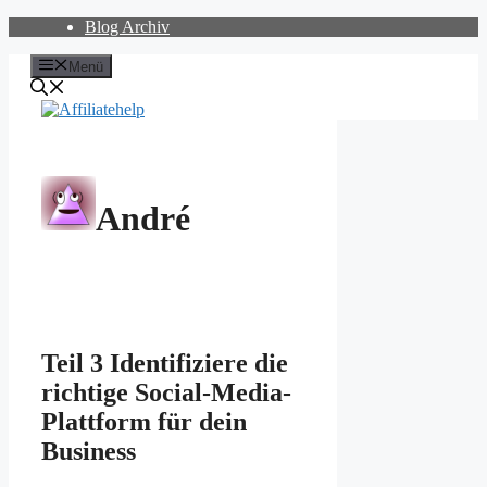
Zum
Blog Archiv
Inhalt
springen
Menü
André
Teil 3 Identifiziere die
richtige Social-Media-
Plattform für dein
Business