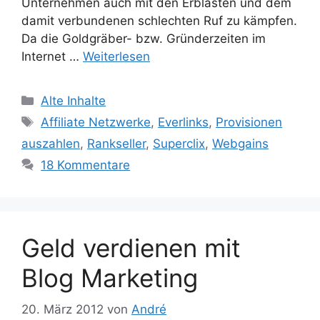
Unternehmen auch mit den Erblasten und dem
damit verbundenen schlechten Ruf zu kämpfen.
Da die Goldgräber- bzw. Gründerzeiten im
Internet …
Weiterlesen
Kategorien
Alte Inhalte
Schlagwörter
Affiliate Netzwerke
,
Everlinks
,
Provisionen
auszahlen
,
Rankseller
,
Superclix
,
Webgains
18 Kommentare
Geld verdienen mit
Blog Marketing
20. März 2012
von
André