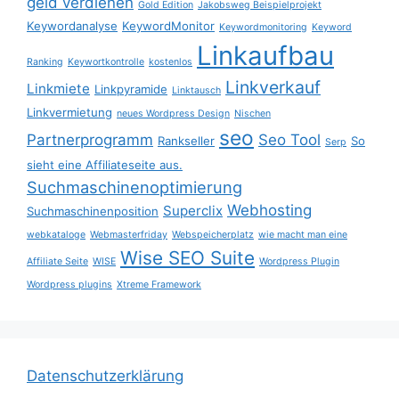
geld verdienen
Gold Edition
Jakobsweg Beispielprojekt
Keywordanalyse
KeywordMonitor
Keywordmonitoring
Keyword
Linkaufbau
Ranking
Keywortkontrolle
kostenlos
Linkverkauf
Linkmiete
Linkpyramide
Linktausch
Linkvermietung
neues Wordpress Design
Nischen
seo
Partnerprogramm
Seo Tool
Rankseller
So
Serp
sieht eine Affiliateseite aus.
Suchmaschinenoptimierung
Webhosting
Superclix
Suchmaschinenposition
webkataloge
Webmasterfriday
Webspeicherplatz
wie macht man eine
Wise SEO Suite
Affiliate Seite
WISE
Wordpress Plugin
Wordpress plugins
Xtreme Framework
Datenschutzerklärung