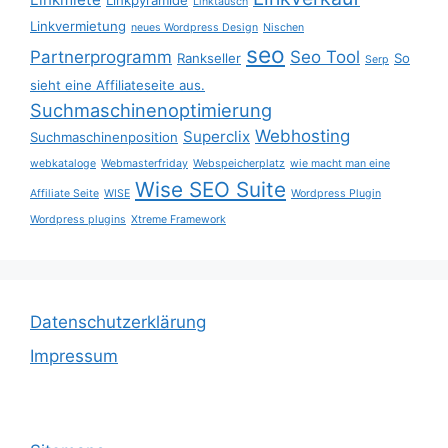
Linkpyramide
Linktausch
Linkvermietung
neues Wordpress Design
Nischen
seo
Partnerprogramm
Seo Tool
Rankseller
So
Serp
sieht eine Affiliateseite aus.
Suchmaschinenoptimierung
Webhosting
Superclix
Suchmaschinenposition
webkataloge
Webmasterfriday
Webspeicherplatz
wie macht man eine
Wise SEO Suite
Affiliate Seite
WISE
Wordpress Plugin
Wordpress plugins
Xtreme Framework
Datenschutzerklärung
Impressum