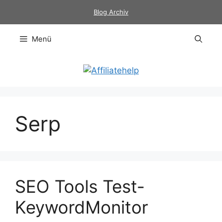
Zum
Blog Archiv
Inhalt
springen
Menü
Serp
SEO Tools Test-
KeywordMonitor