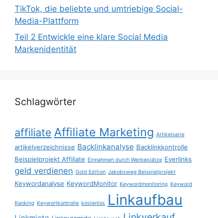
TikTok, die beliebte und umtriebige Social-
Media-Plattform
Teil 2 Entwickle eine klare Social Media
Markenidentität
Schlagwörter
Affiliate Marketing
affiliate
Artikelserie
Backlinkanalyse
artikelverzeichnisse
Backlinkkontrolle
Beispielprojekt Affiliate
Everlinks
Einnahmen durch Werbeplätze
geld verdienen
Gold Edition
Jakobsweg Beispielprojekt
Keywordanalyse
KeywordMonitor
Keywordmonitoring
Keyword
Linkaufbau
Ranking
Keywortkontrolle
kostenlos
Linkverkauf
Linkmiete