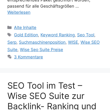
passend für alle Geschäftsgrößen …
Weiterlesen
Kategorien
Alte Inhalte
Schlagwörter
Gold Edition
,
Keyword Ranking
,
Seo Tool
,
Serp
,
Suchmaschinenposition
,
WISE
,
Wise SEO
Suite
,
Wise Seo Suite Preise
3 Kommentare
SEO Tool im Test –
Wise SEO Suite zur
Backlink- Ranking und