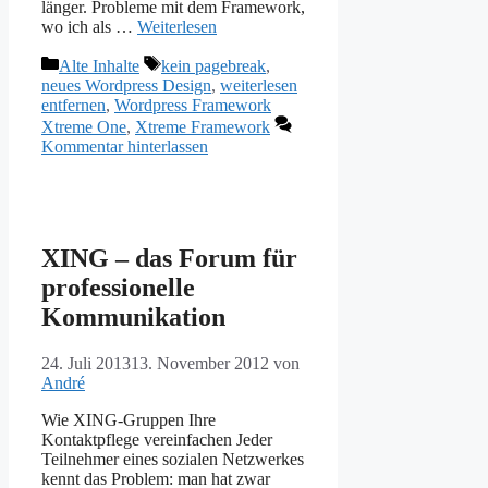
länger. Probleme mit dem Framework,
wo ich als …
Weiterlesen
Kategorien
Schlagwörter
Alte Inhalte
kein pagebreak
,
neues Wordpress Design
,
weiterlesen
entfernen
,
Wordpress Framework
Xtreme One
,
Xtreme Framework
Kommentar hinterlassen
XING – das Forum für
professionelle
Kommunikation
24. Juli 2013
13. November 2012
von
André
Wie XING-Gruppen Ihre
Kontaktpflege vereinfachen Jeder
Teilnehmer eines sozialen Netzwerkes
kennt das Problem: man hat zwar