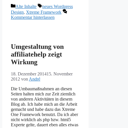
Kategorien
Schlagwörter
Alte Inhalte
neues Wordpress
Design
,
Xtreme Framework
Kommentar hinterlassen
Umgestaltung von
affiliatehelp zeigt
Wirkung
18. Dezember 2014
15. November
2012
von
André
Die Umbaumaßnahmen an diesen
Seiten halten mich zur Zeit ziemlich
von anderen Aktivitäten in diesem
Blog ab. Ich habe mich an die Arbeit
gemacht und habe dazu das Xtreme
One Framework benutzt. Da ich aber
nicht wirklich als php bzw. html5
Experte gelte, dauert eben alles etwas