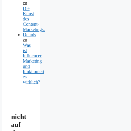
zu
Die
Kunst
des
Content-
Marketings:
Dennis
zu
Was
ist
Influencer
Marketing
und
funktioniert
es
wirklich?
nicht
auf