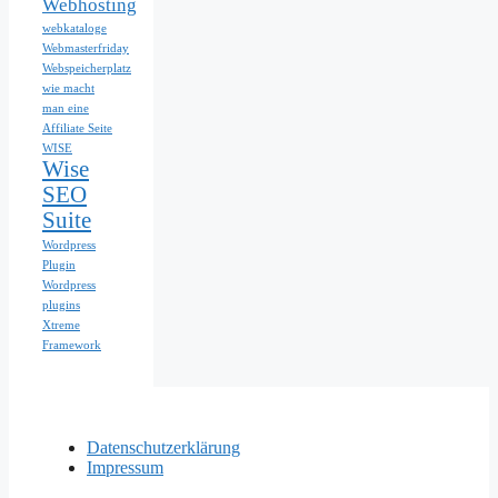
Webhosting
webkataloge
Webmasterfriday
Webspeicherplatz
wie macht
man eine
Affiliate Seite
WISE
Wise
SEO
Suite
Wordpress
Plugin
Wordpress
plugins
Xtreme
Framework
Datenschutzerklärung
Impressum