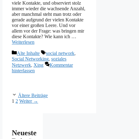
viele Kontakte, und observiert stolz
immer wieder die wachsende Anzahl,
aber manchmal steht man trotz oder
gerade aufgrund der vielen Kontakte
vor einer großen Leere. Und vor
allem vor der Frage: was bringen mir
diese Kontakte? Wie kann ich …
Weiterlesen
Kategorien
Schlagwörter
Alte Inhalte
social network
,
Social Networking
,
soziales
Netzwerk
,
Xing
Kommentar
hinterlassen
Ältere Beiträge
Seite
Seite
1
2
Weiter
→
Neueste