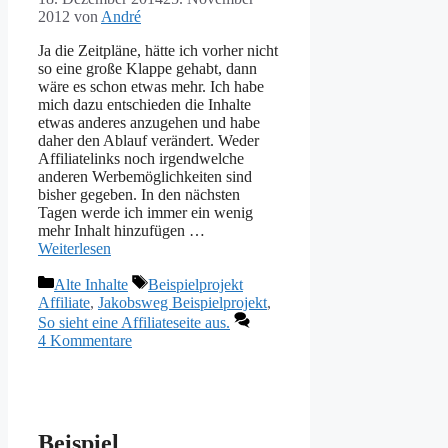
2012
von
André
Ja die Zeitpläne, hätte ich vorher nicht
so eine große Klappe gehabt, dann
wäre es schon etwas mehr. Ich habe
mich dazu entschieden die Inhalte
etwas anderes anzugehen und habe
daher den Ablauf verändert. Weder
Affiliatelinks noch irgendwelche
anderen Werbemöglichkeiten sind
bisher gegeben. In den nächsten
Tagen werde ich immer ein wenig
mehr Inhalt hinzufügen …
Weiterlesen
Kategorien
Schlagwörter
Alte Inhalte
Beispielprojekt
Affiliate
,
Jakobsweg Beispielprojekt
,
So sieht eine Affiliateseite aus.
4 Kommentare
Beispiel