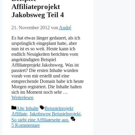
Affiliateprojekt
Jakobsweg Teil 4
21. November 2012
von
André
Es hat etwas länger gedauert, als ich
ursprünglich eingeplant hatte, aber
nun ist es so weit. Heute kann ich
endlich Neuigkeiten berichten vom
angekündigten Beispiel
Affiliateprojekt Jakobsweg. Was ist
passiert? Die ersten Inhalte wurden
vorab von mir erstellt und eine
entsprechende Domain habe ich heute
Morgen registriert. Die Inhalte halten
sich im Moment noch sehr …
Weiterlesen
Kategorien
Schlagwörter
Alte Inhalte
Beispielprojekt
Affiliate
,
Jakobsweg Beispielprojekt
,
So sieht eine Affiliateseite aus.
5 Kommentare