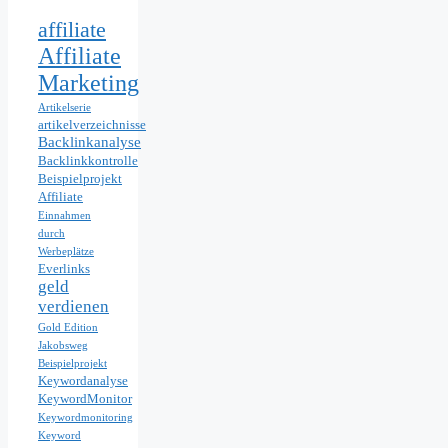
affiliate
Affiliate
Marketing
Artikelserie
artikelverzeichnisse
Backlinkanalyse
Backlinkkontrolle
Beispielprojekt
Affiliate
Einnahmen
durch
Werbeplätze
Everlinks
geld
verdienen
Gold Edition
Jakobsweg
Beispielprojekt
Keywordanalyse
KeywordMonitor
Keywordmonitoring
Keyword