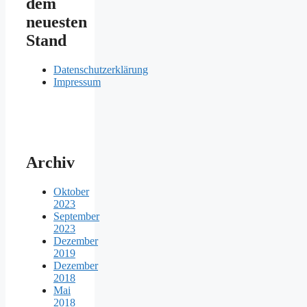
dem
neuesten
Stand
Datenschutzerklärung
Impressum
Archiv
Oktober
2023
September
2023
Dezember
2019
Dezember
2018
Mai
2018