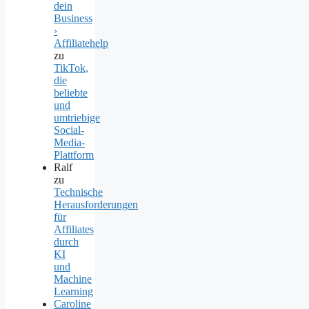
dein
Business
›
Affiliatehelp
zu
TikTok,
die
beliebte
und
umtriebige
Social-
Media-
Plattform
Ralf
zu
Technische
Herausforderungen
für
Affiliates
durch
KI
und
Machine
Learning
Caroline