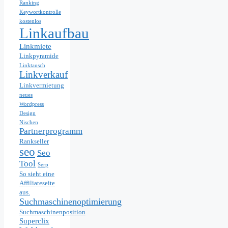
Ranking
Keywortkontrolle
kostenlos
Linkaufbau
Linkmiete
Linkpyramide
Linktausch
Linkverkauf
Linkvermietung
neues
Wordpress
Design
Nischen
Partnerprogramm
Rankseller
seo
Seo
Tool
Serp
So sieht eine
Affiliateseite
aus.
Suchmaschinenoptimierung
Suchmaschinenposition
Superclix