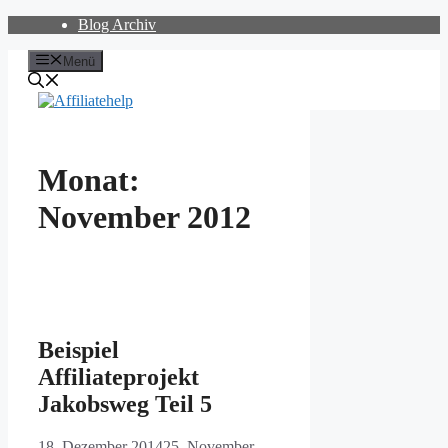
Zum
Blog Archiv
Inhalt
springen
Menü
Monat:
November 2012
Beispiel
Affiliateprojekt
Jakobsweg Teil 5
18. Dezember 2014
25. November