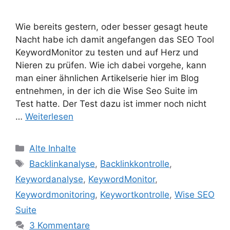
Wie bereits gestern, oder besser gesagt heute
Nacht habe ich damit angefangen das SEO Tool
KeywordMonitor zu testen und auf Herz und
Nieren zu prüfen. Wie ich dabei vorgehe, kann
man einer ähnlichen Artikelserie hier im Blog
entnehmen, in der ich die Wise Seo Suite im
Test hatte. Der Test dazu ist immer noch nicht
…
Weiterlesen
Kategorien
Alte Inhalte
Schlagwörter
Backlinkanalyse
,
Backlinkkontrolle
,
Keywordanalyse
,
KeywordMonitor
,
Keywordmonitoring
,
Keywortkontrolle
,
Wise SEO
Suite
3 Kommentare