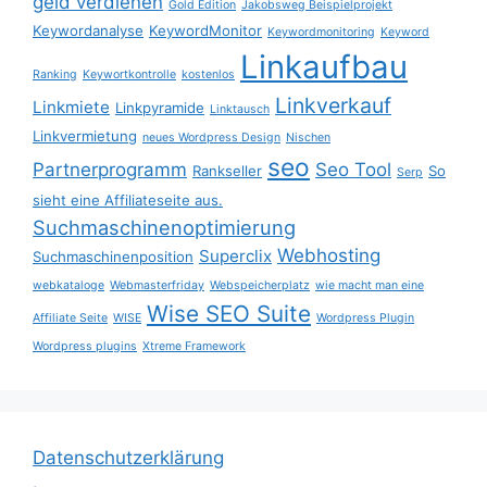
geld verdienen
Gold Edition
Jakobsweg Beispielprojekt
Keywordanalyse
KeywordMonitor
Keywordmonitoring
Keyword
Linkaufbau
Ranking
Keywortkontrolle
kostenlos
Linkverkauf
Linkmiete
Linkpyramide
Linktausch
Linkvermietung
neues Wordpress Design
Nischen
seo
Partnerprogramm
Seo Tool
Rankseller
So
Serp
sieht eine Affiliateseite aus.
Suchmaschinenoptimierung
Webhosting
Superclix
Suchmaschinenposition
webkataloge
Webmasterfriday
Webspeicherplatz
wie macht man eine
Wise SEO Suite
Affiliate Seite
WISE
Wordpress Plugin
Wordpress plugins
Xtreme Framework
Datenschutzerklärung