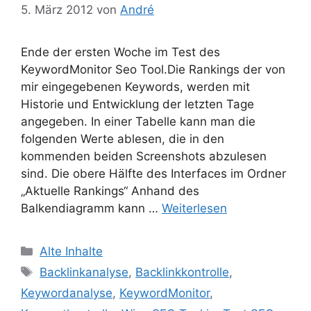
5. März 2012
von
André
Ende der ersten Woche im Test des
KeywordMonitor Seo Tool.Die Rankings der von
mir eingegebenen Keywords, werden mit
Historie und Entwicklung der letzten Tage
angegeben. In einer Tabelle kann man die
folgenden Werte ablesen, die in den
kommenden beiden Screenshots abzulesen
sind. Die obere Hälfte des Interfaces im Ordner
„Aktuelle Rankings“ Anhand des
Balkendiagramm kann …
Weiterlesen
Kategorien
Alte Inhalte
Schlagwörter
Backlinkanalyse
,
Backlinkkontrolle
,
Keywordanalyse
,
KeywordMonitor
,