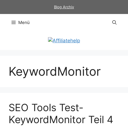
Zum
Blog Archiv
Inhalt
springen
Menü
KeywordMonitor
SEO Tools Test-
KeywordMonitor Teil 4