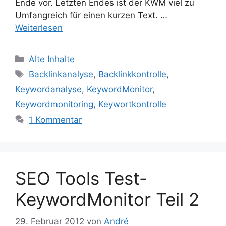
Ende vor. Letzten Endes ist der KWM viel zu
Umfangreich für einen kurzen Text. …
Weiterlesen
Kategorien
Alte Inhalte
Schlagwörter
Backlinkanalyse
,
Backlinkkontrolle
,
Keywordanalyse
,
KeywordMonitor
,
Keywordmonitoring
,
Keywortkontrolle
1 Kommentar
SEO Tools Test-
KeywordMonitor Teil 2
29. Februar 2012
von
André