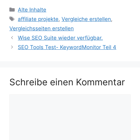
Kategorien
Alte Inhalte
Schlagwörter
affiliate projekte
,
Vergleiche erstellen
,
Vergleichsseiten erstellen
Wise SEO Suite wieder verfügbar.
SEO Tools Test- KeywordMonitor Teil 4
Schreibe einen Kommentar
Kommentar