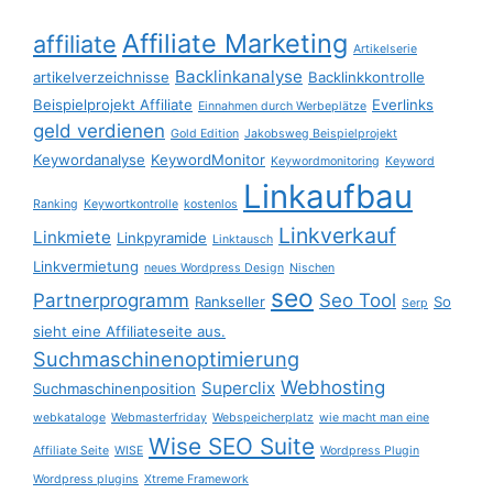
Affiliate Marketing
affiliate
Artikelserie
Backlinkanalyse
artikelverzeichnisse
Backlinkkontrolle
Beispielprojekt Affiliate
Everlinks
Einnahmen durch Werbeplätze
geld verdienen
Gold Edition
Jakobsweg Beispielprojekt
Keywordanalyse
KeywordMonitor
Keywordmonitoring
Keyword
Linkaufbau
Ranking
Keywortkontrolle
kostenlos
Linkverkauf
Linkmiete
Linkpyramide
Linktausch
Linkvermietung
neues Wordpress Design
Nischen
seo
Partnerprogramm
Seo Tool
Rankseller
So
Serp
sieht eine Affiliateseite aus.
Suchmaschinenoptimierung
Webhosting
Superclix
Suchmaschinenposition
webkataloge
Webmasterfriday
Webspeicherplatz
wie macht man eine
Wise SEO Suite
Affiliate Seite
WISE
Wordpress Plugin
Wordpress plugins
Xtreme Framework