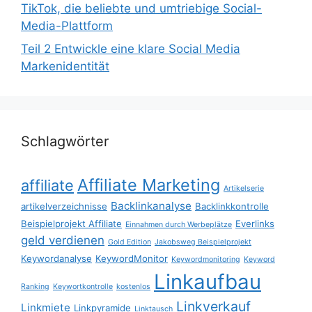
TikTok, die beliebte und umtriebige Social-
Media-Plattform
Teil 2 Entwickle eine klare Social Media
Markenidentität
Schlagwörter
Affiliate Marketing
affiliate
Artikelserie
Backlinkanalyse
artikelverzeichnisse
Backlinkkontrolle
Beispielprojekt Affiliate
Everlinks
Einnahmen durch Werbeplätze
geld verdienen
Gold Edition
Jakobsweg Beispielprojekt
Keywordanalyse
KeywordMonitor
Keywordmonitoring
Keyword
Linkaufbau
Ranking
Keywortkontrolle
kostenlos
Linkverkauf
Linkmiete
Linkpyramide
Linktausch