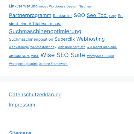
Linkvermietung
neues Wordpress Design
Nischen
seo
Partnerprogramm
Seo Tool
Rankseller
So
Serp
sieht eine Affiliateseite aus.
Suchmaschinenoptimierung
Webhosting
Superclix
Suchmaschinenposition
webkataloge
Webmasterfriday
Webspeicherplatz
wie macht man eine
Wise SEO Suite
Affiliate Seite
WISE
Wordpress Plugin
Wordpress plugins
Xtreme Framework
Datenschutzerklärung
Impressum
Sitemaps