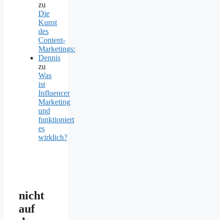
zu
Die
Kunst
des
Content-
Marketings:
Dennis
zu
Was
ist
Influencer
Marketing
und
funktioniert
es
wirklich?
nicht
auf