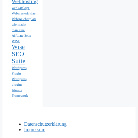
Webhosting
webkataloge
Webmasterfriday
Webspeicherplatz
wie macht
man eine
Affiliate Seite
WISE
Wise
SEO
Suite
Wordpress
Plugin
Wordpress
plugins
Xtreme
Framework
Datenschutzerklärung
Impressum