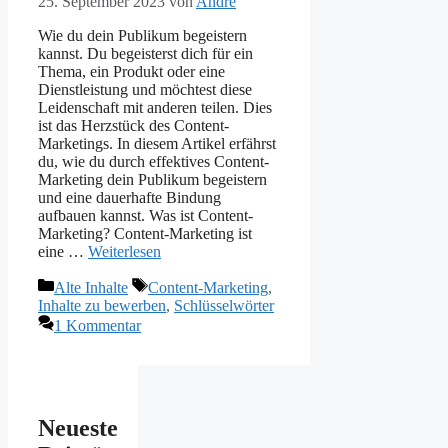
25. September 2023
von
André
Wie du dein Publikum begeistern
kannst. Du begeisterst dich für ein
Thema, ein Produkt oder eine
Dienstleistung und möchtest diese
Leidenschaft mit anderen teilen. Dies
ist das Herzstück des Content-
Marketings. In diesem Artikel erfährst
du, wie du durch effektives Content-
Marketing dein Publikum begeistern
und eine dauerhafte Bindung
aufbauen kannst. Was ist Content-
Marketing? Content-Marketing ist
eine …
Weiterlesen
Kategorien
Schlagwörter
Alte Inhalte
Content-Marketing
,
Inhalte zu bewerben
,
Schlüsselwörter
1 Kommentar
Neueste