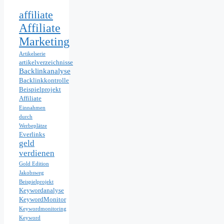
affiliate
Affiliate
Marketing
Artikelserie
artikelverzeichnisse
Backlinkanalyse
Backlinkkontrolle
Beispielprojekt
Affiliate
Einnahmen
durch
Werbeplätze
Everlinks
geld
verdienen
Gold Edition
Jakobsweg
Beispielprojekt
Keywordanalyse
KeywordMonitor
Keywordmonitoring
Keyword