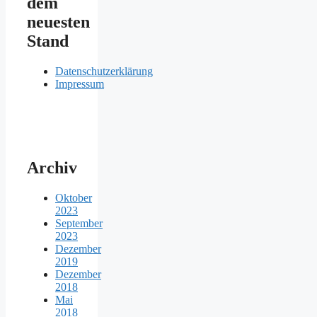
dem
neuesten
Stand
Datenschutzerklärung
Impressum
Archiv
Oktober
2023
September
2023
Dezember
2019
Dezember
2018
Mai
2018