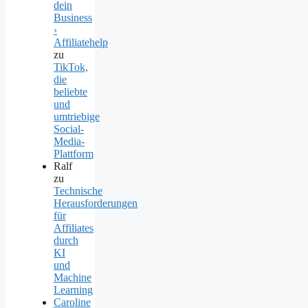
dein
Business
›
Affiliatehelp
zu
TikTok,
die
beliebte
und
umtriebige
Social-
Media-
Plattform
Ralf
zu
Technische
Herausforderungen
für
Affiliates
durch
KI
und
Machine
Learning
Caroline