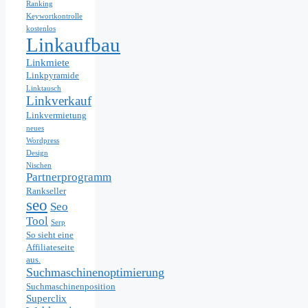
Ranking
Keywortkontrolle
kostenlos
Linkaufbau
Linkmiete
Linkpyramide
Linktausch
Linkverkauf
Linkvermietung
neues
Wordpress
Design
Nischen
Partnerprogramm
Rankseller
seo
Seo
Tool
Serp
So sieht eine
Affiliateseite
aus.
Suchmaschinenoptimierung
Suchmaschinenposition
Superclix