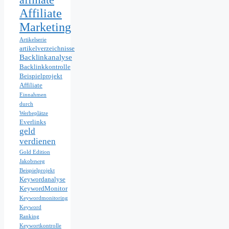
Affiliate
Marketing
Artikelserie
artikelverzeichnisse
Backlinkanalyse
Backlinkkontrolle
Beispielprojekt
Affiliate
Einnahmen
durch
Werbeplätze
Everlinks
geld
verdienen
Gold Edition
Jakobsweg
Beispielprojekt
Keywordanalyse
KeywordMonitor
Keywordmonitoring
Keyword
Ranking
Keywortkontrolle