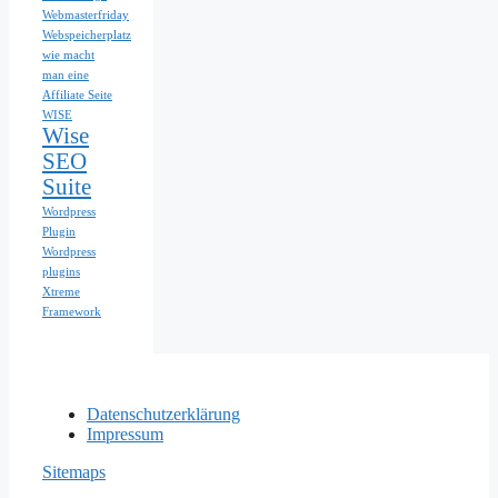
Webmasterfriday
Webspeicherplatz
wie macht
man eine
Affiliate Seite
WISE
Wise
SEO
Suite
Wordpress
Plugin
Wordpress
plugins
Xtreme
Framework
Datenschutzerklärung
Impressum
Sitemaps