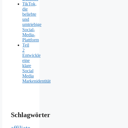
TikTok,
die
beliebte
und
umtriebige
Social-
Media-
Plattform
Teil
2
Entwickle
eine
klare
Social
Media
Markenidentität
Schlagwörter
affiliate