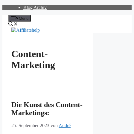
Zum
Blog Archiv
Inhalt
springen
Menü
Content-
Marketing
Die Kunst des Content-
Marketings:
25. September 2023
von
André