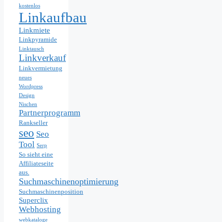
kostenlos
Linkaufbau
Linkmiete
Linkpyramide
Linktausch
Linkverkauf
Linkvermietung
neues
Wordpress
Design
Nischen
Partnerprogramm
Rankseller
seo
Seo
Tool
Serp
So sieht eine
Affiliateseite
aus.
Suchmaschinenoptimierung
Suchmaschinenposition
Superclix
Webhosting
webkataloge