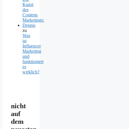
Kunst
des
Content-
Marketings:
Dennis
zu
Was
ist
Influencer
Marketing
und
funktioniert
es
wirklich?
nicht
auf
dem