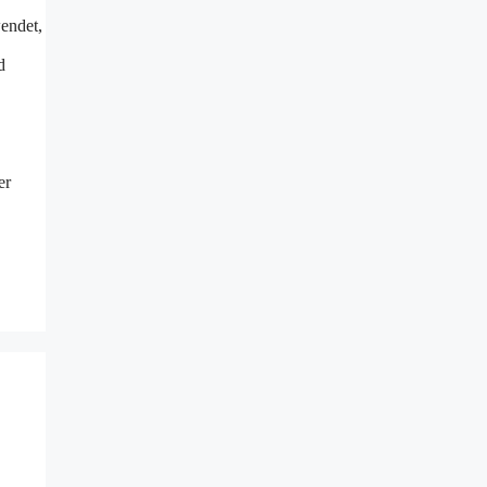
endet,
d
er