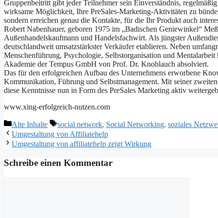
Gruppenbeitritt gibt jeder Teilnehmer sein Einverständnis, regelmäßi
wirksame Möglichkeit, Ihre PreSales-Marketing-Aktivitäten zu bündel
sondern erreichen genau die Kontakte, für die Ihr Produkt auch interes
Robert Nabenhauer, geboren 1975 im „Badischen Geniewinkel“ Meßkir
Außenhandelskaufmann und Handelsfachwirt. Als jüngster Außendienst
deutschlandweit umsatzstärkster Verkäufer etablieren. Neben umfang
Menschenführung, Psychologie, Selbstorganisation und Mentalarbeit h
Akademie der Tempus GmbH von Prof. Dr. Knoblauch absolviert.
Das für den erfolgreichen Aufbau des Unternehmens erworbene Kno
Kommunikation, Führung und Selbstmanagement. Mit seiner zweiten
diese Kenntnisse nun in Form des PreSales Marketing aktiv weiterge
www.xing-erfolgreich-nutzen.com
Kategorien
Schlagwörter
Alte Inhalte
social network
,
Social Networking
,
soziales Netzwe
Umgestaltung von Affiliatehelp
Umgestaltung von affiliatehelp zeigt Wirkung
Schreibe einen Kommentar
Kommentar