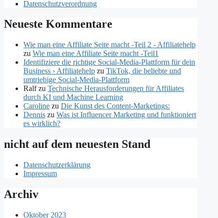
Datenschutzverordnung
Neueste Kommentare
Wie man eine Affiliate Seite macht -Teil 2 - Affiliatehelp
zu
Wie man eine Affiliate Seite macht -Teil1
Identifiziere die richtige Social-Media-Plattform für dein
Business › Affiliatehelp
zu
TikTok, die beliebte und
umtriebige Social-Media-Plattform
Ralf
zu
Technische Herausforderungen für Affiliates
durch KI und Machine Learning
Caroline
zu
Die Kunst des Content-Marketings:
Dennis
zu
Was ist Influencer Marketing und funktioniert
es wirklich?
nicht auf dem neuesten Stand
Datenschutzerklärung
Impressum
Archiv
Oktober 2023