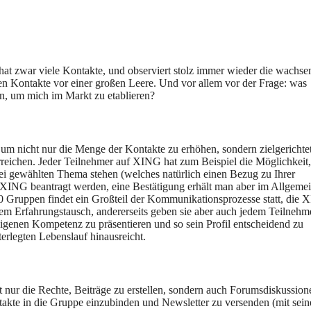
hat zwar viele Kontakte, und observiert stolz immer wieder die wachse
en Kontakte vor einer großen Leere. Und vor allem vor der Frage: was
n, um mich im Markt zu etablieren?
um nicht nur die Menge der Kontakte zu erhöhen, sondern zielgerichte
erreichen. Jeder Teilnehmer auf XING hat zum Beispiel die Möglichkeit,
rei gewählten Thema stehen (welches natürlich einen Bezug zu Ihrer
XING beantragt werden, eine Bestätigung erhält man aber im Allgeme
00 Gruppen findet ein Großteil der Kommunikationsprozesse statt, die
em Erfahrungstausch, andererseits geben sie aber auch jedem Teilnehm
eigenen Kompetenz zu präsentieren und so sein Profil entscheidend zu
erlegten Lebenslauf hinausreicht.
t nur die Rechte, Beiträge zu erstellen, sondern auch Forumsdiskussion
takte in die Gruppe einzubinden und Newsletter zu versenden (mit sei