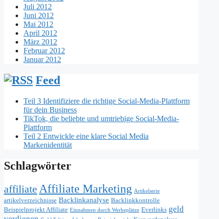
Juli 2012
Juni 2012
Mai 2012
April 2012
März 2012
Februar 2012
Januar 2012
Feed
Teil 3 Identifiziere die richtige Social-Media-Plattform
für dein Business
TikTok, die beliebte und umtriebige Social-Media-
Plattform
Teil 2 Entwickle eine klare Social Media
Markenidentität
Schlagwörter
Affiliate Marketing
affiliate
Artikelserie
Backlinkanalyse
artikelverzeichnisse
Backlinkkontrolle
geld
Beispielprojekt Affiliate
Everlinks
Einnahmen durch Werbeplätze
verdienen