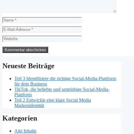
Name
E-
Mail-
Website
Adresse
Neueste Beiträge
Teil 3 Identifiziere die richtige Social-Media-Plattform
für dein Business
TikTok, die beliebte und umtriebige Social-Media-
Plattform
Teil 2 Entwickle eine klare Social Media
Markenidentität
Kategorien
Alte Inhalte