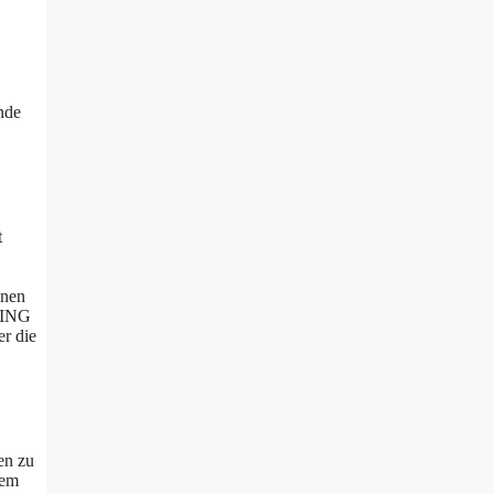
nde
t
inen
 XING
er die
en zu
nem