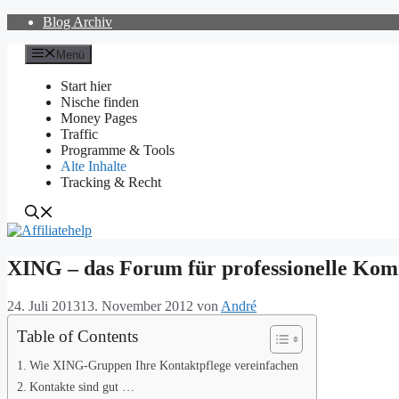
Zum
Blog Archiv
Inhalt
springen
Menü
Start hier
Nische finden
Money Pages
Traffic
Programme & Tools
Alte Inhalte
Tracking & Recht
XING – das Forum für professionelle Ko
24. Juli 2013
13. November 2012
von
André
Table of Contents
Wie XING-Gruppen Ihre Kontaktpflege vereinfachen
Kontakte sind gut …