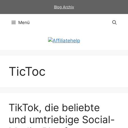
Zum
Blog Archiv
Inhalt
springen
Menü
TicToc
TikTok, die beliebte
und umtriebige Social-