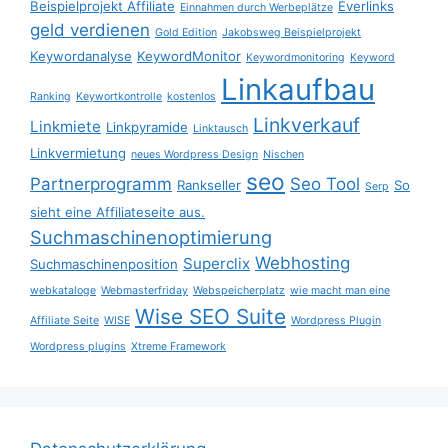
Beispielprojekt Affiliate
Everlinks
Einnahmen durch Werbeplätze
geld verdienen
Gold Edition
Jakobsweg Beispielprojekt
Keywordanalyse
KeywordMonitor
Keywordmonitoring
Keyword
Linkaufbau
Ranking
Keywortkontrolle
kostenlos
Linkverkauf
Linkmiete
Linkpyramide
Linktausch
Linkvermietung
neues Wordpress Design
Nischen
seo
Partnerprogramm
Seo Tool
Rankseller
So
Serp
sieht eine Affiliateseite aus.
Suchmaschinenoptimierung
Webhosting
Superclix
Suchmaschinenposition
webkataloge
Webmasterfriday
Webspeicherplatz
wie macht man eine
Wise SEO Suite
Affiliate Seite
WISE
Wordpress Plugin
Wordpress plugins
Xtreme Framework