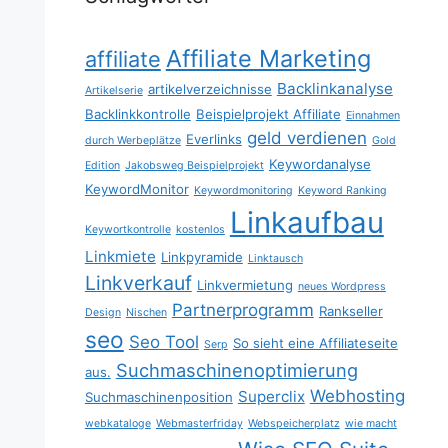
Affiliate Marketing
affiliate
Backlinkanalyse
artikelverzeichnisse
Artikelserie
Backlinkkontrolle
Beispielprojekt Affiliate
Einnahmen
geld verdienen
Everlinks
durch Werbeplätze
Gold
Keywordanalyse
Edition
Jakobsweg Beispielprojekt
KeywordMonitor
Keywordmonitoring
Keyword Ranking
Linkaufbau
Keywortkontrolle
kostenlos
Linkmiete
Linkpyramide
Linktausch
Linkverkauf
Linkvermietung
neues Wordpress
Partnerprogramm
Rankseller
Design
Nischen
seo
Seo Tool
So sieht eine Affiliateseite
Serp
Suchmaschinenoptimierung
aus.
Webhosting
Superclix
Suchmaschinenposition
webkataloge
Webmasterfriday
Webspeicherplatz
wie macht