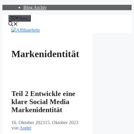
Zum
Blog Archiv
Inhalt
springen
Menü
Markenidentität
Teil 2 Entwickle eine
klare Social Media
Markenidentität
16. Oktober 2023
15. Oktober 2023
von
André