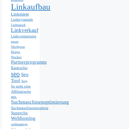
Linkaufbau
Linkmiete
Linkpyramide
Linktausch
Linkverkauf
Linkvermietung
neues
Wordpress
Design
Nischen
Partnerprogramm
Rankseller
seo
Seo
Tool
Serp
So sieht eine
Affiliateseite
aus.
Suchmaschinenoptimierung
Suchmaschinenposition
Superclix
Webhosting
webkataloge