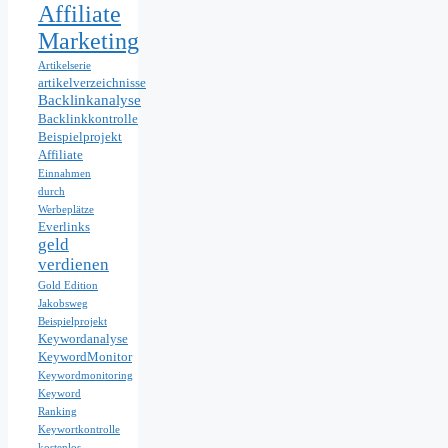
Affiliate
Marketing
Artikelserie
artikelverzeichnisse
Backlinkanalyse
Backlinkkontrolle
Beispielprojekt
Affiliate
Einnahmen
durch
Werbeplätze
Everlinks
geld
verdienen
Gold Edition
Jakobsweg
Beispielprojekt
Keywordanalyse
KeywordMonitor
Keywordmonitoring
Keyword
Ranking
Keywortkontrolle
kostenlos