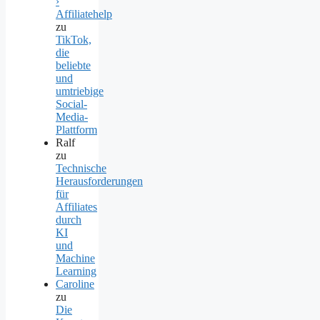
›
Affiliatehelp
zu
TikTok,
die
beliebte
und
umtriebige
Social-
Media-
Plattform
Ralf
zu
Technische
Herausforderungen
für
Affiliates
durch
KI
und
Machine
Learning
Caroline
zu
Die