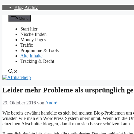
Zum
Blog Archiv
Inhalt
springen
Menü
Start hier
Nische finden
Money Pages
Traffic
Programme & Tools
Alte Inhalte
Tracking & Recht
Leider mehr Probleme als ursprünglich ge
29. Oktober 2016
von
André
Wie bereits erwähnt handelte es sich bei meinen Blog-Problemen um e
wussten wie man ein WordPress-System übernimmt. Wenn ich die Ursa
einzelnen Abschnitte bloggen, damit man sich besser schützen kann.
Eigentlich dachte ich, dass ich alle veränderten Dateien gelöscht hab