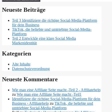
Neueste Beiträge
Teil 3 Identifiziere die richtige Social-Media-Plattform
für dein Business
TikTok, die beliebte und umtriebige Social-Media-
Plattform
Teil 2 Entwickle eine klare Social Media
Markenidentität
Kategorien
Alte Inhalte
Datenschutzverordnung
Neueste Kommentare
Wie man eine Affiliate Seite macht -Teil 2 - Affiliatehelp
zu
Wie man eine Affiliate Seite macht -Teil1
Identifiziere die richtige Social-Media-Plattform für dein
Business › Affiliatehelp
zu
TikTok, die beliebte und
umtriebige Social-Media-Plattform