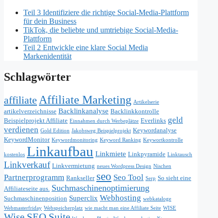
Teil 3 Identifiziere die richtige Social-Media-Plattform
für dein Business
TikTok, die beliebte und umtriebige Social-Media-
Plattform
Teil 2 Entwickle eine klare Social Media
Markenidentität
Schlagwörter
Affiliate Marketing
affiliate
Artikelserie
Backlinkanalyse
artikelverzeichnisse
Backlinkkontrolle
geld
Beispielprojekt Affiliate
Everlinks
Einnahmen durch Werbeplätze
verdienen
Keywordanalyse
Gold Edition
Jakobsweg Beispielprojekt
KeywordMonitor
Keywordmonitoring
Keyword Ranking
Keywortkontrolle
Linkaufbau
Linkmiete
Linkpyramide
kostenlos
Linktausch
Linkverkauf
Linkvermietung
neues Wordpress Design
Nischen
seo
Partnerprogramm
Seo Tool
Rankseller
So sieht eine
Serp
Suchmaschinenoptimierung
Affiliateseite aus.
Webhosting
Superclix
Suchmaschinenposition
webkataloge
Webmasterfriday
Webspeicherplatz
wie macht man eine Affiliate Seite
WISE
Wise SEO Suite