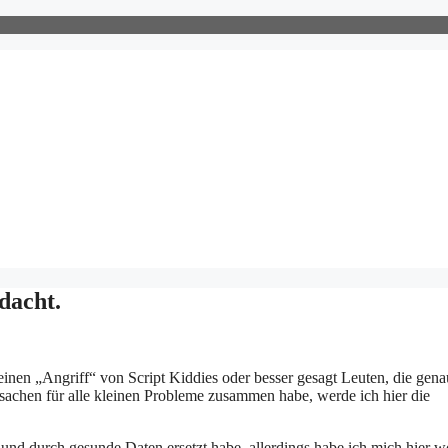
dacht.
inen „Angriff“ von Script Kiddies oder besser gesagt Leuten, die gena
chen für alle kleinen Probleme zusammen habe, werde ich hier die
e und durch gesunde Daten ersetzt habe, allerdings habe ich mich hier w