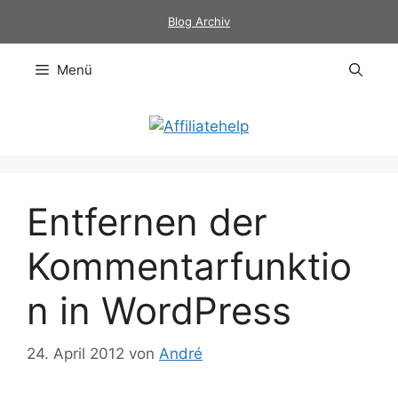
Zum
Blog Archiv
Inhalt
springen
Menü
Entfernen der
Kommentarfunktio
n in WordPress
24. April 2012
von
André