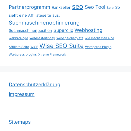
seo
Partnerprogramm
Seo Tool
Rankseller
So
Serp
sieht eine Affiliateseite aus.
Suchmaschinenoptimierung
Webhosting
Superclix
Suchmaschinenposition
webkataloge
Webmasterfriday
Webspeicherplatz
wie macht man eine
Wise SEO Suite
Affiliate Seite
WISE
Wordpress Plugin
Wordpress plugins
Xtreme Framework
Datenschutzerklärung
Impressum
Sitemaps