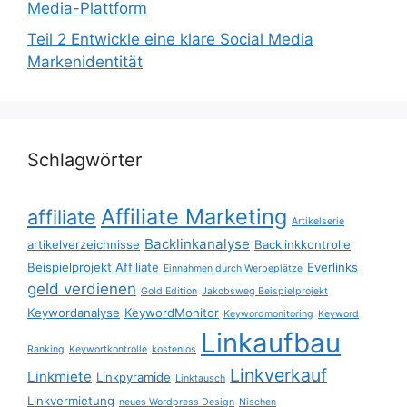
Media-Plattform
Teil 2 Entwickle eine klare Social Media
Markenidentität
Schlagwörter
Affiliate Marketing
affiliate
Artikelserie
Backlinkanalyse
artikelverzeichnisse
Backlinkkontrolle
Beispielprojekt Affiliate
Everlinks
Einnahmen durch Werbeplätze
geld verdienen
Gold Edition
Jakobsweg Beispielprojekt
Keywordanalyse
KeywordMonitor
Keywordmonitoring
Keyword
Linkaufbau
Ranking
Keywortkontrolle
kostenlos
Linkverkauf
Linkmiete
Linkpyramide
Linktausch
Linkvermietung
neues Wordpress Design
Nischen