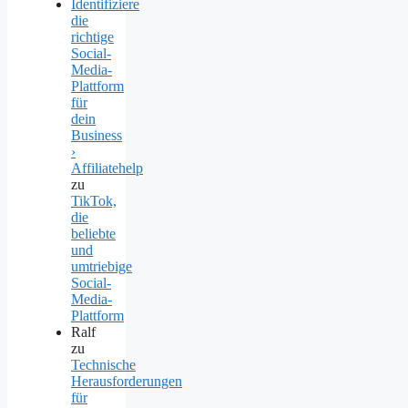
Identifiziere
die
richtige
Social-
Media-
Plattform
für
dein
Business
›
Affiliatehelp
zu
TikTok,
die
beliebte
und
umtriebige
Social-
Media-
Plattform
Ralf
zu
Technische
Herausforderungen
für