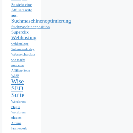
So sieht eine
Affiliateseite
aus.
Suchmaschinenoptimierung
Suchmaschinenposition
Superclix
Webhosting
webkataloge
Webmasterfriday
Webspeicherplatz
wie macht
man eine
Affiliate Seite
WISE
Wise
SEO
Suite
Wordpress
Plugin
Wordpress
plugins
Xtreme
Framework