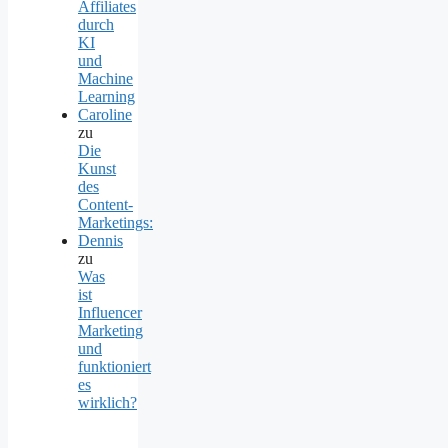
Affiliates
durch
KI
und
Machine
Learning
Caroline
zu
Die
Kunst
des
Content-
Marketings:
Dennis
zu
Was
ist
Influencer
Marketing
und
funktioniert
es
wirklich?