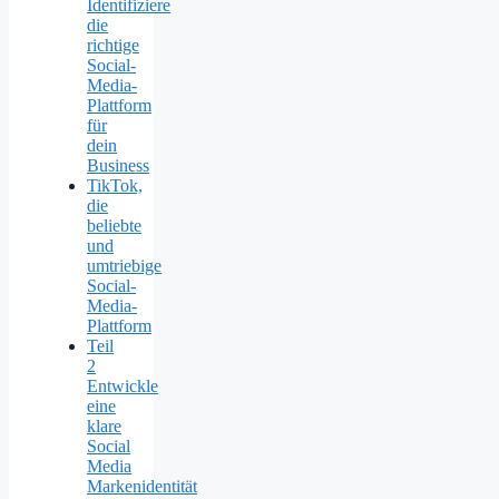
Identifiziere
die
richtige
Social-
Media-
Plattform
für
dein
Business
TikTok,
die
beliebte
und
umtriebige
Social-
Media-
Plattform
Teil
2
Entwickle
eine
klare
Social
Media
Markenidentität