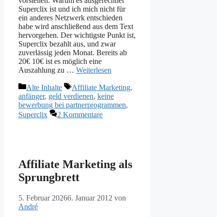
vorstellen. Warum es ausgerechnet
Superclix ist und ich mich nicht für
ein anderes Netzwerk entschieden
habe wird anschließend aus dem Text
hervorgehen. Der wichtigste Punkt ist,
Superclix bezahlt aus, und zwar
zuverlässig jeden Monat. Bereits ab
20€ 10€ ist es möglich eine
Auszahlung zu …
Weiterlesen
Kategorien
Schlagwörter
Alte Inhalte
Affiliate Marketing
,
anfänger
,
geld verdienen
,
keine
bewerbung bei partnerprogrammen
,
Superclix
2 Kommentare
Affiliate Marketing als
Sprungbrett
5. Februar 2026
6. Januar 2012
von
André