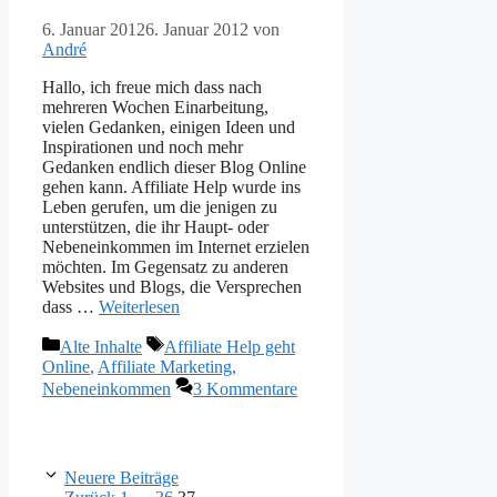
6. Januar 2012
6. Januar 2012
von
André
Hallo, ich freue mich dass nach
mehreren Wochen Einarbeitung,
vielen Gedanken, einigen Ideen und
Inspirationen und noch mehr
Gedanken endlich dieser Blog Online
gehen kann. Affiliate Help wurde ins
Leben gerufen, um die jenigen zu
unterstützen, die ihr Haupt- oder
Nebeneinkommen im Internet erzielen
möchten. Im Gegensatz zu anderen
Websites und Blogs, die Versprechen
dass …
Weiterlesen
Kategorien
Schlagwörter
Alte Inhalte
Affiliate Help geht
Online
,
Affiliate Marketing
,
Nebeneinkommen
3 Kommentare
Neuere Beiträge
Seite
Seite
Seite