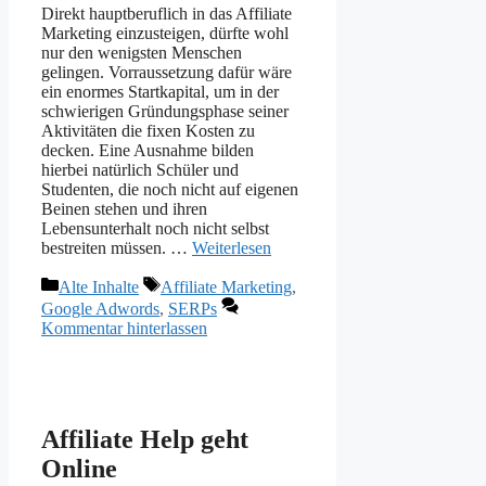
Direkt hauptberuflich in das Affiliate
Marketing einzusteigen, dürfte wohl
nur den wenigsten Menschen
gelingen. Vorraussetzung dafür wäre
ein enormes Startkapital, um in der
schwierigen Gründungsphase seiner
Aktivitäten die fixen Kosten zu
decken. Eine Ausnahme bilden
hierbei natürlich Schüler und
Studenten, die noch nicht auf eigenen
Beinen stehen und ihren
Lebensunterhalt noch nicht selbst
bestreiten müssen. …
Weiterlesen
Kategorien
Schlagwörter
Alte Inhalte
Affiliate Marketing
,
Google Adwords
,
SERPs
Kommentar hinterlassen
Affiliate Help geht
Online