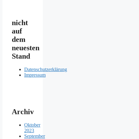
nicht
auf
dem
neuesten
Stand
Datenschutzerklärung
Impressum
Archiv
Oktober
2023
September