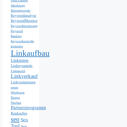
Gold Edition
Jakobsweg
Beispielprojekt
Keywordanalyse
KeywordMonitor
Keywordmonitoring
Keyword
Ranking
Keywortkontrolle
kostenlos
Linkaufbau
Linkmiete
Linkpyramide
Linktausch
Linkverkauf
Linkvermietung
neues
Wordpress
Design
Nischen
Partnerprogramm
Rankseller
seo
Seo
Tool
Serp