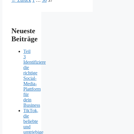
←
Zurück
1
…
36
37
Neueste
Beiträge
Teil
3
Identifiziere
die
richtige
Social-
Media-
Plattform
für
dein
Business
TikTok,
die
beliebte
und
umtriebige