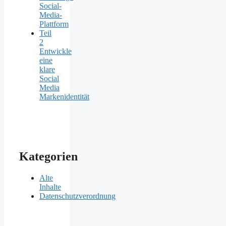
Social-
Media-
Plattform
Teil
2
Entwickle
eine
klare
Social
Media
Markenidentität
Kategorien
Alte
Inhalte
Datenschutzverordnung