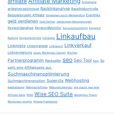
Affiliate Marketing
affiliate
Artikelserie
Backlinkanalyse
artikelverzeichnisse
Backlinkkontrolle
Beispielprojekt Affiliate
Everlinks
Einnahmen durch Werbeplätze
geld verdienen
Gold Edition
Jakobsweg Beispielprojekt
Keywordanalyse
KeywordMonitor
Keywordmonitoring
Keyword
Linkaufbau
Ranking
Keywortkontrolle
kostenlos
Linkverkauf
Linkmiete
Linkpyramide
Linktausch
Linkvermietung
neues Wordpress Design
Nischen
seo
Partnerprogramm
Seo Tool
Rankseller
So
Serp
sieht eine Affiliateseite aus.
Suchmaschinenoptimierung
Webhosting
Superclix
Suchmaschinenposition
webkataloge
Webmasterfriday
Webspeicherplatz
wie macht man eine
Wise SEO Suite
Affiliate Seite
WISE
Wordpress Plugin
Wordpress plugins
Xtreme Framework